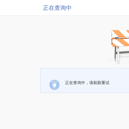
正在查询中
正在查询中，请刷新重试